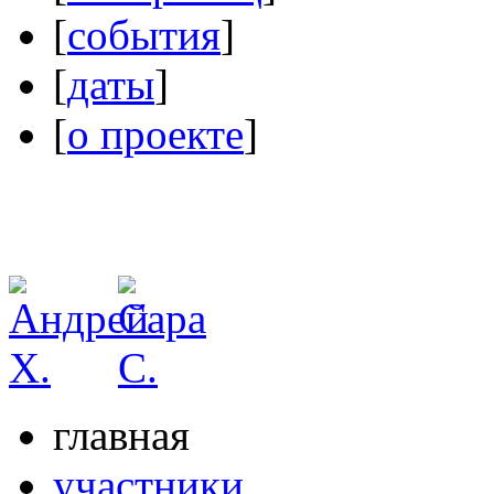
[
события
]
[
даты
]
[
о проекте
]
главная
участники