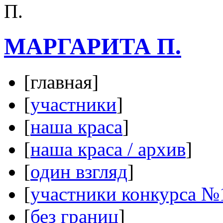
МАРГАРИТА П.
[главная]
[
участники
]
[
наша краса
]
[
наша краса / архив
]
[
один взгляд
]
[
участники конкурса №
[
без границ
]