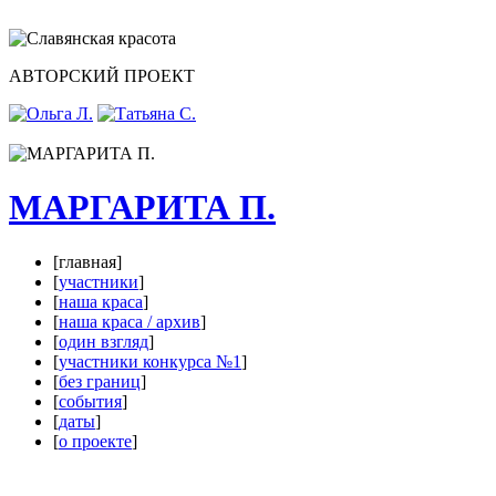
АВТОРСКИЙ ПРОЕКТ
МАРГАРИТА П.
[главная]
[
участники
]
[
наша краса
]
[
наша краса / архив
]
[
один взгляд
]
[
участники конкурса №1
]
[
без границ
]
[
события
]
[
даты
]
[
о проекте
]