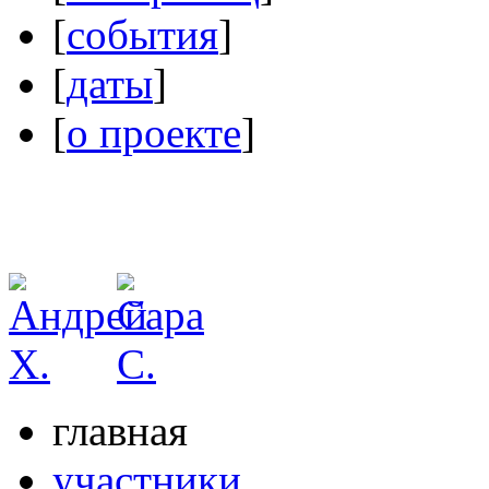
[
события
]
[
даты
]
[
о проекте
]
главная
участники