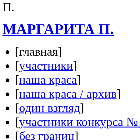
МАРГАРИТА П.
[главная]
[
участники
]
[
наша краса
]
[
наша краса / архив
]
[
один взгляд
]
[
участники конкурса №
[
без границ
]