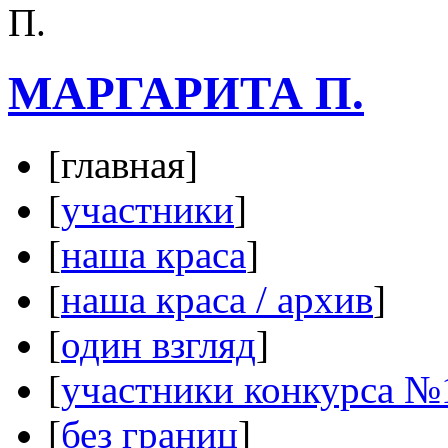
МАРГАРИТА П.
[главная]
[
участники
]
[
наша краса
]
[
наша краса / архив
]
[
один взгляд
]
[
участники конкурса №
[
без границ
]