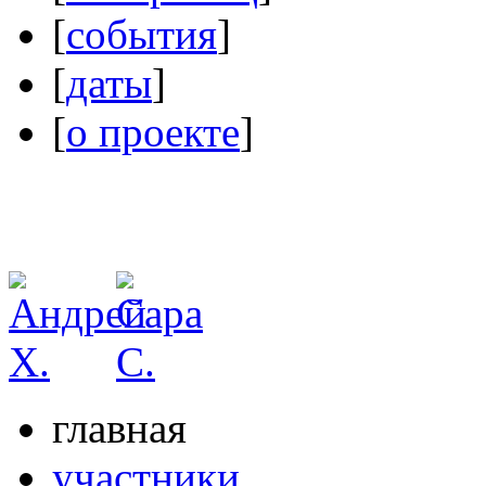
[
события
]
[
даты
]
[
о проекте
]
главная
участники