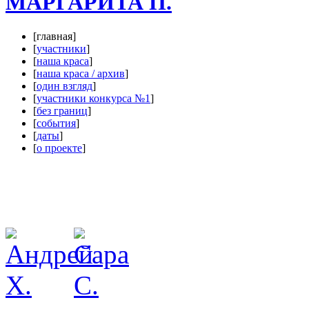
МАРГАРИТА П.
[главная]
[
участники
]
[
наша краса
]
[
наша краса / архив
]
[
один взгляд
]
[
участники конкурса №1
]
[
без границ
]
[
события
]
[
даты
]
[
о проекте
]