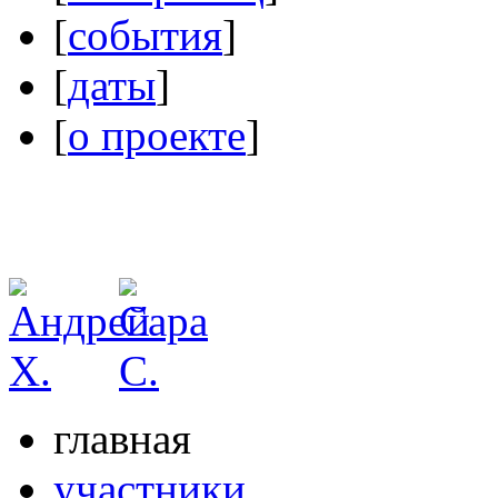
[
события
]
[
даты
]
[
о проекте
]
главная
участники