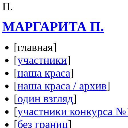
МАРГАРИТА П.
[главная]
[
участники
]
[
наша краса
]
[
наша краса / архив
]
[
один взгляд
]
[
участники конкурса №
[
без границ
]