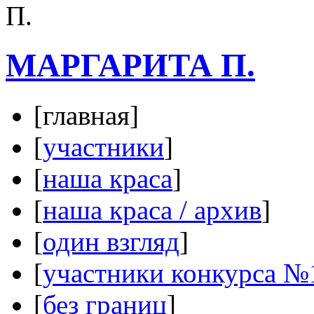
МАРГАРИТА П.
[главная]
[
участники
]
[
наша краса
]
[
наша краса / архив
]
[
один взгляд
]
[
участники конкурса №
[
без границ
]