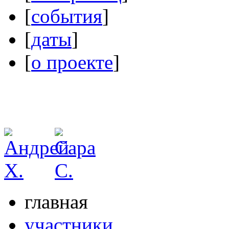
[
события
]
[
даты
]
[
о проекте
]
главная
участники