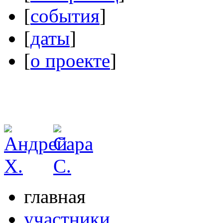
[
события
]
[
даты
]
[
о проекте
]
главная
участники