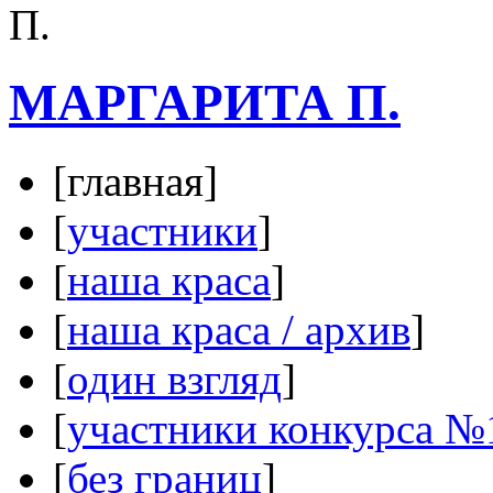
МАРГАРИТА П.
[главная]
[
участники
]
[
наша краса
]
[
наша краса / архив
]
[
один взгляд
]
[
участники конкурса №
[
без границ
]