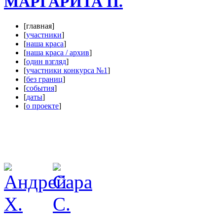
МАРГАРИТА П.
[главная]
[
участники
]
[
наша краса
]
[
наша краса / архив
]
[
один взгляд
]
[
участники конкурса №1
]
[
без границ
]
[
события
]
[
даты
]
[
о проекте
]