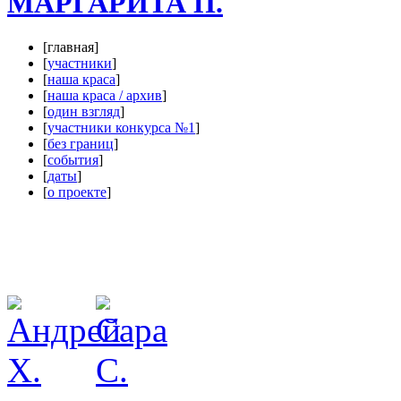
МАРГАРИТА П.
[главная]
[
участники
]
[
наша краса
]
[
наша краса / архив
]
[
один взгляд
]
[
участники конкурса №1
]
[
без границ
]
[
события
]
[
даты
]
[
о проекте
]