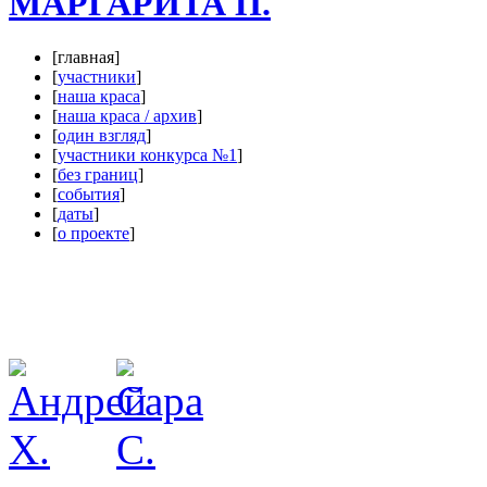
МАРГАРИТА П.
[главная]
[
участники
]
[
наша краса
]
[
наша краса / архив
]
[
один взгляд
]
[
участники конкурса №1
]
[
без границ
]
[
события
]
[
даты
]
[
о проекте
]