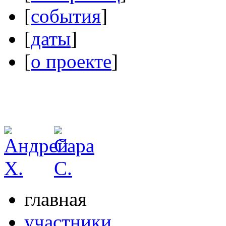
[
события
]
[
даты
]
[
о проекте
]
главная
участники