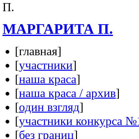
МАРГАРИТА П.
[главная]
[
участники
]
[
наша краса
]
[
наша краса / архив
]
[
один взгляд
]
[
участники конкурса №
[
без границ
]