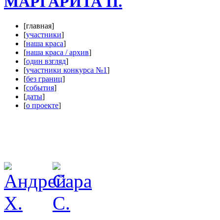
МАРГАРИТА П.
[главная]
[
участники
]
[
наша краса
]
[
наша краса / архив
]
[
один взгляд
]
[
участники конкурса №1
]
[
без границ
]
[
события
]
[
даты
]
[
о проекте
]