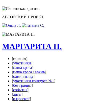
АВТОРСКИЙ ПРОЕКТ
МАРГАРИТА П.
[главная]
[
участники
]
[
наша краса
]
[
наша краса / архив
]
[
один взгляд
]
[
участники конкурса №1
]
[
без границ
]
[
события
]
[
даты
]
[
о проекте
]