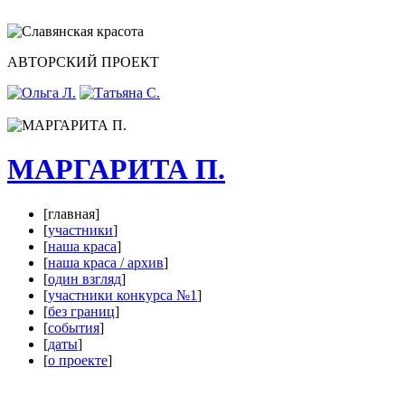
АВТОРСКИЙ ПРОЕКТ
МАРГАРИТА П.
[главная]
[
участники
]
[
наша краса
]
[
наша краса / архив
]
[
один взгляд
]
[
участники конкурса №1
]
[
без границ
]
[
события
]
[
даты
]
[
о проекте
]