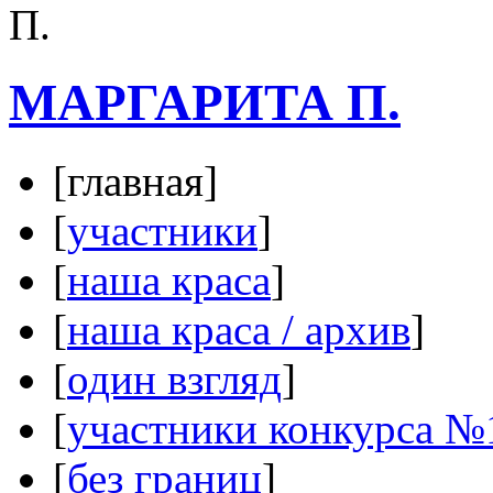
МАРГАРИТА П.
[главная]
[
участники
]
[
наша краса
]
[
наша краса / архив
]
[
один взгляд
]
[
участники конкурса №
[
без границ
]