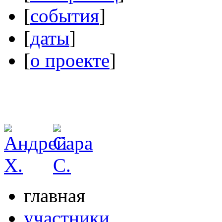
[
события
]
[
даты
]
[
о проекте
]
главная
участники