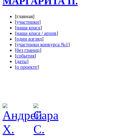
МАРГАРИТА П.
[главная]
[
участники
]
[
наша краса
]
[
наша краса / архив
]
[
один взгляд
]
[
участники конкурса №1
]
[
без границ
]
[
события
]
[
даты
]
[
о проекте
]