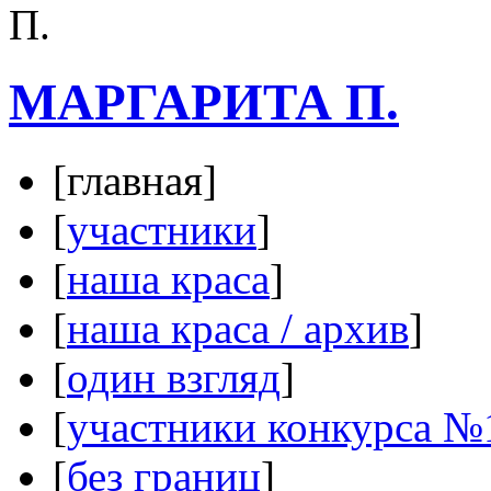
МАРГАРИТА П.
[главная]
[
участники
]
[
наша краса
]
[
наша краса / архив
]
[
один взгляд
]
[
участники конкурса №
[
без границ
]