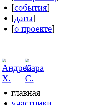
[
события
]
[
даты
]
[
о проекте
]
главная
участники