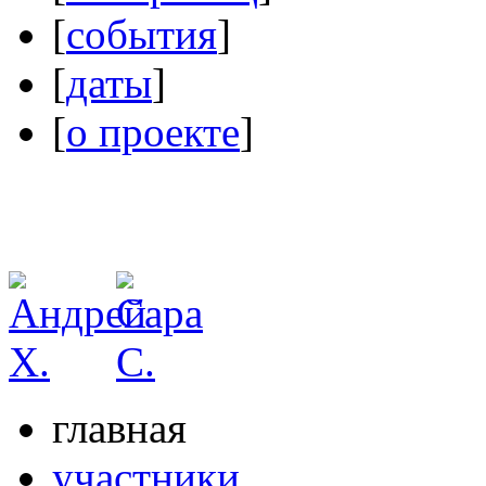
[
события
]
[
даты
]
[
о проекте
]
главная
участники