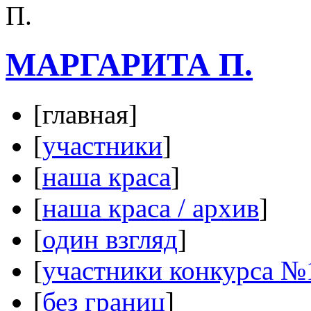
МАРГАРИТА П.
[главная]
[
участники
]
[
наша краса
]
[
наша краса / архив
]
[
один взгляд
]
[
участники конкурса №
[
без границ
]