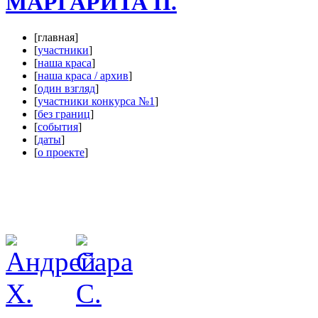
МАРГАРИТА П.
[главная]
[
участники
]
[
наша краса
]
[
наша краса / архив
]
[
один взгляд
]
[
участники конкурса №1
]
[
без границ
]
[
события
]
[
даты
]
[
о проекте
]