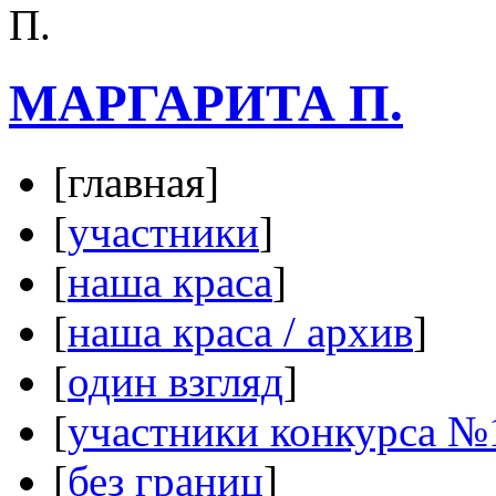
МАРГАРИТА П.
[главная]
[
участники
]
[
наша краса
]
[
наша краса / архив
]
[
один взгляд
]
[
участники конкурса №
[
без границ
]