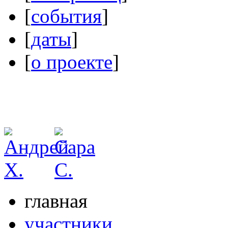
[
события
]
[
даты
]
[
о проекте
]
главная
участники