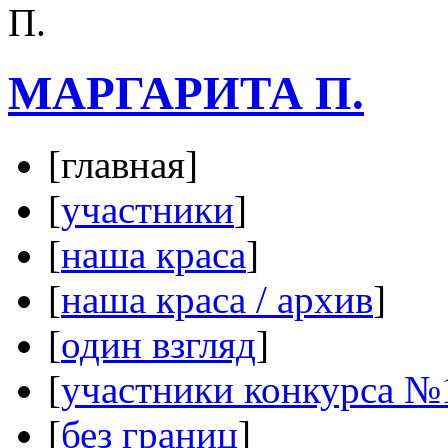
МАРГАРИТА П.
[главная]
[
участники
]
[
наша краса
]
[
наша краса / архив
]
[
один взгляд
]
[
участники конкурса №
[
без границ
]