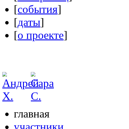
[
события
]
[
даты
]
[
о проекте
]
главная
участники