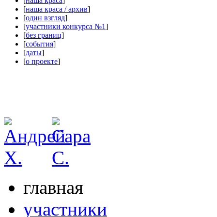
[
наша краса
]
[
наша краса / архив
]
[
один взгляд
]
[
участники конкурса №1
]
[
без границ
]
[
события
]
[
даты
]
[
о проекте
]
главная
участники