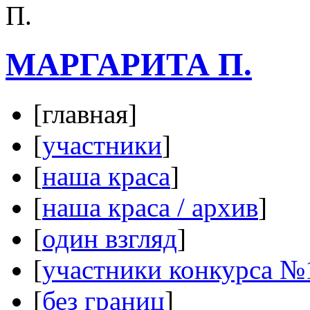
МАРГАРИТА П.
[главная]
[
участники
]
[
наша краса
]
[
наша краса / архив
]
[
один взгляд
]
[
участники конкурса №
[
без границ
]