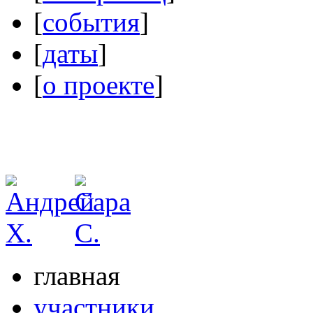
[
события
]
[
даты
]
[
о проекте
]
главная
участники