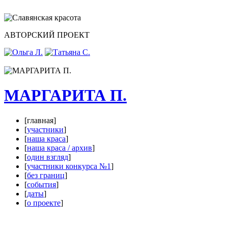
АВТОРСКИЙ ПРОЕКТ
МАРГАРИТА П.
[главная]
[
участники
]
[
наша краса
]
[
наша краса / архив
]
[
один взгляд
]
[
участники конкурса №1
]
[
без границ
]
[
события
]
[
даты
]
[
о проекте
]