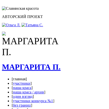
АВТОРСКИЙ ПРОЕКТ
МАРГАРИТА П.
[главная]
[
участники
]
[
наша краса
]
[
наша краса / архив
]
[
один взгляд
]
[
участники конкурса №1
]
[
без границ
]