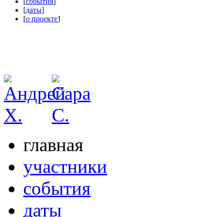
[
события
]
[
даты
]
[
о проекте
]
главная
участники
события
даты