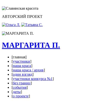
АВТОРСКИЙ ПРОЕКТ
МАРГАРИТА П.
[главная]
[
участники
]
[
наша краса
]
[
наша краса / архив
]
[
один взгляд
]
[
участники конкурса №1
]
[
без границ
]
[
события
]
[
даты
]
[
о проекте
]