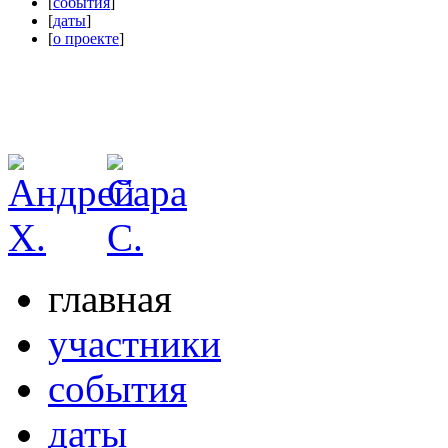
[
события
]
[
даты
]
[
о проекте
]
главная
участники
события
даты