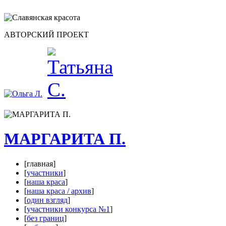
АВТОРСКИЙ ПРОЕКТ
МАРГАРИТА П.
[главная]
[
участники
]
[
наша краса
]
[
наша краса / архив
]
[
один взгляд
]
[
участники конкурса №1
]
[
без границ
]