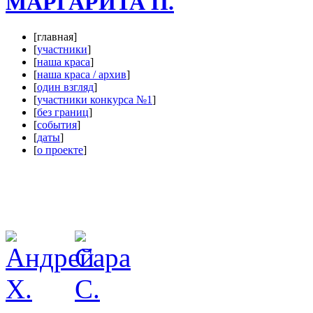
МАРГАРИТА П.
[главная]
[
участники
]
[
наша краса
]
[
наша краса / архив
]
[
один взгляд
]
[
участники конкурса №1
]
[
без границ
]
[
события
]
[
даты
]
[
о проекте
]