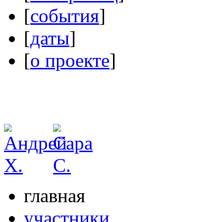
[
события
]
[
даты
]
[
о проекте
]
главная
участники