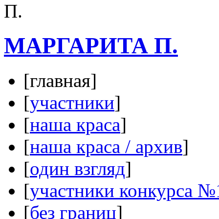
МАРГАРИТА П.
[главная]
[
участники
]
[
наша краса
]
[
наша краса / архив
]
[
один взгляд
]
[
участники конкурса №
[
без границ
]