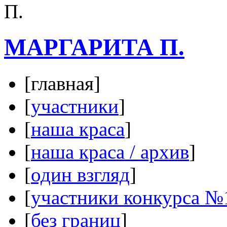
МАРГАРИТА П.
[главная]
[
участники
]
[
наша краса
]
[
наша краса / архив
]
[
один взгляд
]
[
участники конкурса №
[
без границ
]