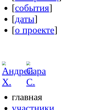
[
события
]
[
даты
]
[
о проекте
]
главная
участники