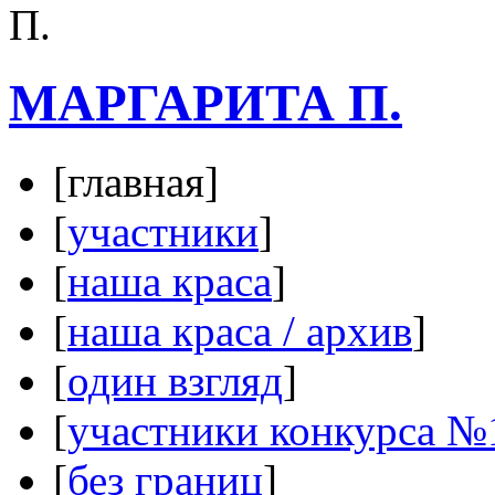
МАРГАРИТА П.
[главная]
[
участники
]
[
наша краса
]
[
наша краса / архив
]
[
один взгляд
]
[
участники конкурса №
[
без границ
]