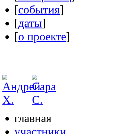
[
события
]
[
даты
]
[
о проекте
]
главная
участники